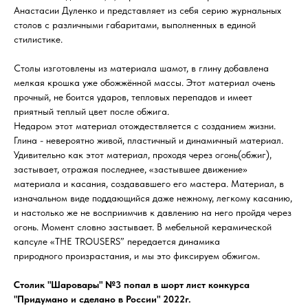
Анастасии Дуленко и представляет из себя серию журнальных
столов с различными габаритами, выполненных в единой
стилистике.
Столы изготовлены из материала шамот, в глину добавлена
мелкая крошка уже обожжённой массы. Этот материал очень
прочный, не боится ударов, тепловых перепадов и имеет
приятный теплый цвет после обжига.
Недаром этот материал отождествляется с созданием жизни.
Глина - невероятно живой, пластичный и динамичный материал.
Удивительно как этот материал, проходя через огонь(обжиг),
застывает, отражая последнее, «застывшее движение»
материала и касания, создававшего его мастера. Материал, в
изначальном виде поддающийся даже нежному, легкому касанию,
и настолько же не восприимчив к давлению на него пройдя через
огонь. Момент словно застывает. В мебельной керамической
капсуле «THE TROUSERS” передается динамика
природного произрастания, и мы это фиксируем обжигом.
Столик "Шаровары" №3 попал в шорт лист конкурса
"Придумано и сделано в России" 2022г.