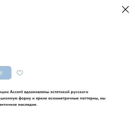
У
кции Accent вдохновлены эстетикой русского
иционную форму и яркие асимметричные паттерны, мы
античное наследие.