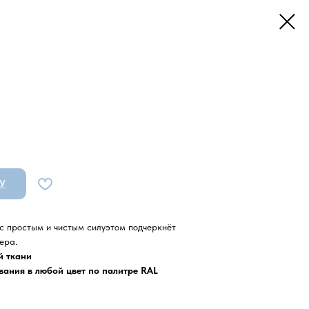
У
с простым и чистым силуэтом подчеркнёт
ера.
й ткани
ания в любой цвет по палитре RAL