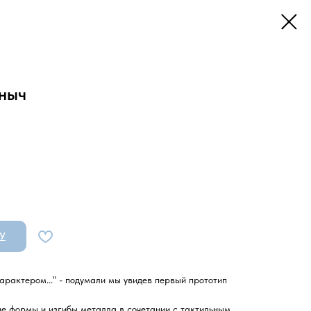
ныч
У
арактером..." - подумали мы увидев первый прототип
е формы и изгибы металла в сочетании с тактильным