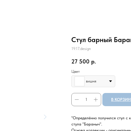
Стул барный Бара
19.17.design
27 500
р.
Цвет
вишня
В КОРЗИН
"Определённо получился стул с х
стула "Бараныч".
Основа коллекции - оригинальны