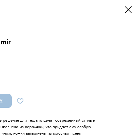
zmir
У
е решение для тех, кто ценит современный стиль и
ыполнена из керамики, что придает ему особую
апинам, ножки выполнены из массива ясеня