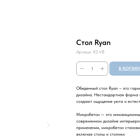
Стол Ryan
Артикул:
KS-VB
В КОРЗИН
Обеденный стол Ryan – это гарм
дизайна. Нестандартная форма 
создают ощущение уюта и естес
Микробетон — это инновационный
современном дизайне интерьеров
применении, микробетон станови
включая столы и столики