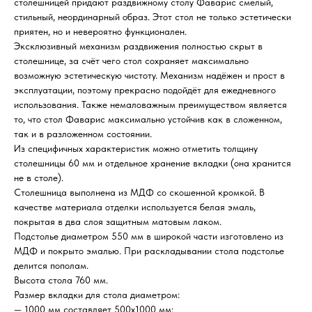
столешницей придают раздвижному столу Фаварис смелый,
стильный, неординарный образ. Этот стол не только эстетически
приятен, но и невероятно функционален.
Эксклюзивный механизм раздвижения полностью скрыт в
столешнице, за счёт чего стол сохраняет максимально
возможную эстетическую чистоту. Механизм надёжен и прост в
эксплуатации, поэтому прекрасно подойдёт для ежедневного
использования. Также немаловажным преимуществом является
то, что стол Фаварис максимально устойчив как в сложенном,
так и в разложенном состоянии.
Из специфичных характеристик можно отметить толщину
столешницы 60 мм и отдельное хранение вкладки (она хранится
не в столе).
Столешница выполнена из МДФ со скошенной кромкой. В
качестве материала отделки используется белая эмаль,
покрытая в два слоя защитным матовым лаком.
Подстолье диаметром 550 мм в широкой части изготовлено из
МДФ и покрыто эмалью. При раскладывании стола подстолье
делится пополам.
Высота стола 760 мм.
Размер вкладки для стола диаметром:
— 1000 мм составляет 500х1000 мм;