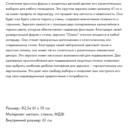
Сочетание простоты формы и акцентных деталей делает его замечательным
выбором для любого помещения. Это круглое зеркало имеет диаметр 61 см и
не имеет профиль по периметру, что придает ему легкость и невесомость. Оно
будет как будто слегка парить у стены, создавая впечатление плавности и
гармонии. Зеркало крепится с помощью двух полированных кронштейнов в
черном цвете, которые обеспечивают надежную фиксацию. Благодаря своей
универсальной форме и стилю, зеркало “Олеан” отлично впишется в любой
интерьер. Оно станет прекрасным дополнением к классическому или
современному стилю. Благодаря своей нейтральной цветовой гамме и
простым линиям, оно может легко сочетаться с различными элементами
декора. Это зеркало имеет несколько возможностей для подвешивания. Два
крепежных приспособления для подвешивания защитных планок позволяют
вам выбрать наиболее удобное положение для зеркала – горизонтальное или
вертикальное. Это дает вам свободу выбора и позволяет вам настроить его
под свои индивидуальные предпочтения и потребности.
Размер:: 82,5х 61 х 10 см
Материал: металл, стекло, МДФ
Внутренний размер: 61 см