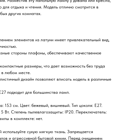
я. Разместив эту напольную лампу у дивана или кресла,
 для отдыха и чтения. Модель отлично смотрится в
юбых других комнатах.
лением элементов из латуни имеет привлекательный вид,
ечностью.
азные стороны плафоны, обеспечивают качественное
 компактные размеры, что дает возможность без труда
 в любом месте.
листичный дизайн позволяют вписать модель в различные
Е27 подходит для большинства ламп.
а: 153 см. Цвет: бежевый, вишневый. Тип цоколя: Е27.
5 Вт. Степень пылевлагозащиты: IP20. Переключатель:
ампы в комплекте: нет.
й используйте сухую мягкую ткань. Запрещается
лов и агрессивной бытовой химии. Перед очищением