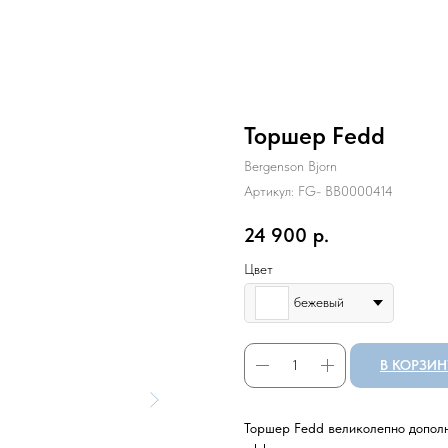
Торшер Fedd
Bergenson Bjorn
Артикул:
FG- BB0000414
24 900
р.
Цвет
бежевый
В КОРЗИН
Торшер Fedd великолепно дополн