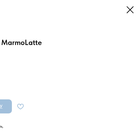
 MarmoLatte
У
ь,