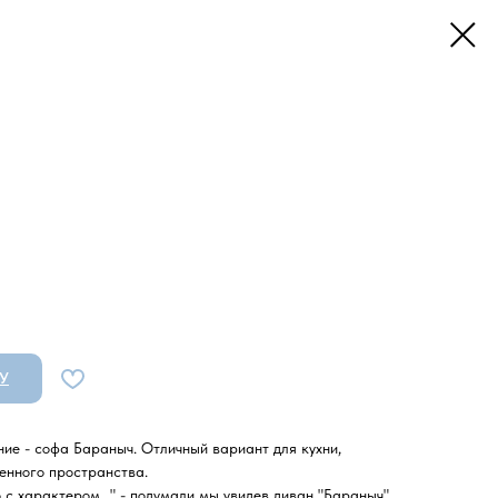
У
ие - софа Бараныч. Отличный вариант для кухни,
енного пространства.
с характером..." - подумали мы увидев диван "Бараныч".