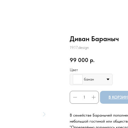
Диван Бараныч
19.17.design
99 000
р.
Цвет
банан
В КОРЗИН
В семействе Баранычей пополнен
небольшой гостиной или обществ
"Определённо получилось кресло 