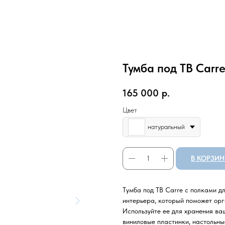
Тумба под ТВ Carre
165 000
р.
Цвет
натуральный
В КОРЗИН
Тумба под ТВ Carre с полками д
интерьера, который поможет орг
Используйте ее для хранения ва
виниловые пластинки, настольны