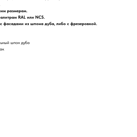
.
шим размерам.
палитрам RAL или NCS.
 с фасадами из шпона дуба, либо с фрезеровкой.
ьный шпон дуба
лак