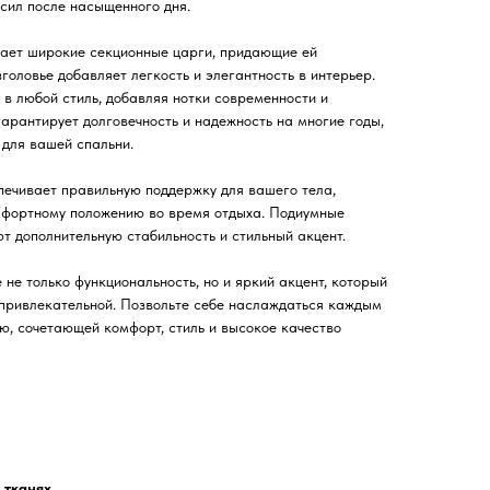
сил после насыщенного дня.
ает широкие секционные царги, придающие ей
зголовье добавляет легкость и элегантность в интерьер.
в любой стиль, добавляя нотки современности и
арантирует долговечность и надежность на многие годы,
для вашей спальни.
печивает правильную поддержку для вашего тела,
омфортному положению во время отдыха. Подиумные
т дополнительную стабильность и стильный акцент.
не только функциональность, но и яркий акцент, который
 привлекательной. Позвольте себе наслаждаться каждым
ю, сочетающей комфорт, стиль и высокое качество
 тканях.