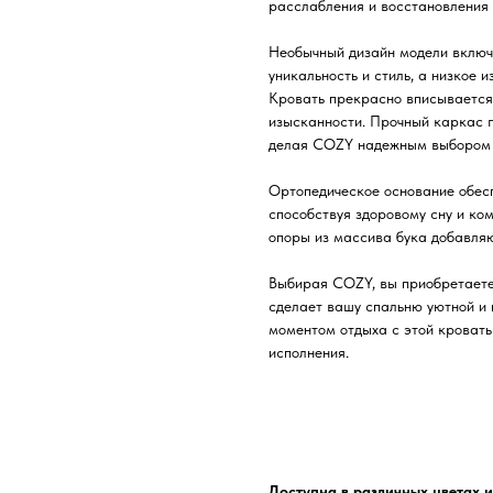
расслабления и восстановления 
Необычный дизайн модели включ
уникальность и стиль, а низкое и
Кровать прекрасно вписывается 
изысканности. Прочный каркас г
делая COZY надежным выбором 
Ортопедическое основание обес
способствуя здоровому сну и к
опоры из массива бука добавляю
Выбирая COZY, вы приобретаете 
сделает вашу спальню уютной и
моментом отдыха с этой кровать
исполнения.
Доступна в различных цветах и