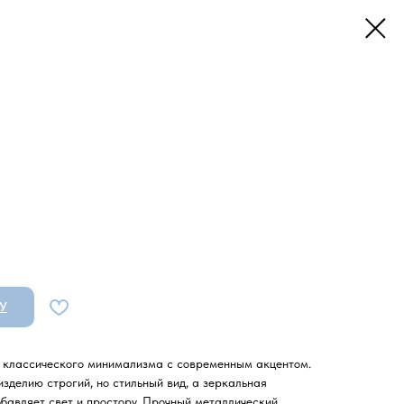
У
классического минимализма с современным акцентом.
делию строгий, но стильный вид, а зеркальная
бавляет свет и простору. Прочный металлический