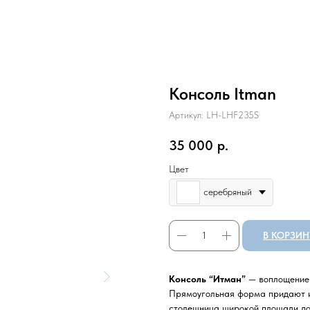
Консоль Itman
Артикул:
LH-LHF235S
35 000
р.
Цвет
серебряный
В КОРЗИН
Консоль “Итман”
— воплощение 
Прямоугольная форма придают из
столешница широкой площади до